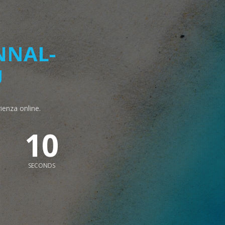
NNAL-
U
rienza online.
9
SECONDS