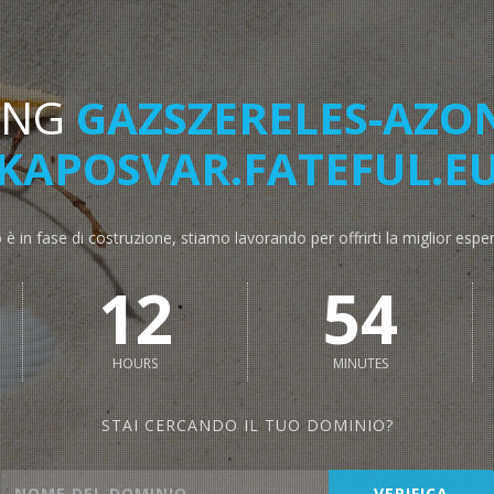
ING
GAZSZERELES-AZO
KAPOSVAR.FATEFUL.E
o è in fase di costruzione, stiamo lavorando per offrirti la miglior espe
12
54
HOURS
MINUTES
STAI CERCANDO IL TUO DOMINIO?